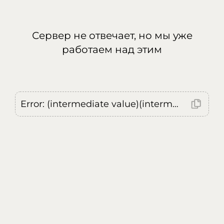
Сервер не отвечает, но мы уже
работаем над этим
Error: (intermediate value)(intermediate value)(intermediate value).replaceAll is not a function