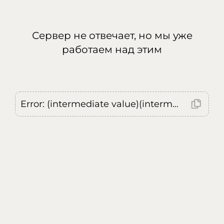
Сервер не отвечает, но мы уже
работаем над этим
Error: (intermediate value)(intermediate value)(intermediate value).replaceAll is not a function