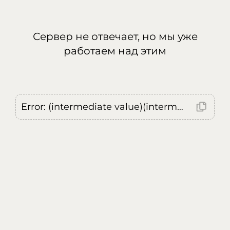
Сервер не отвечает, но мы уже
работаем над этим
Error: (intermediate value)(intermediate value)(intermediate value).replaceAll is not a function