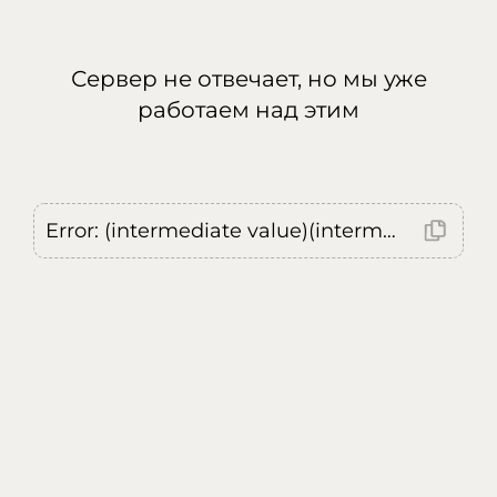
Сервер не отвечает, но мы уже
работаем над этим
Error: (intermediate value)(intermediate value)(intermediate value).replaceAll is not a function