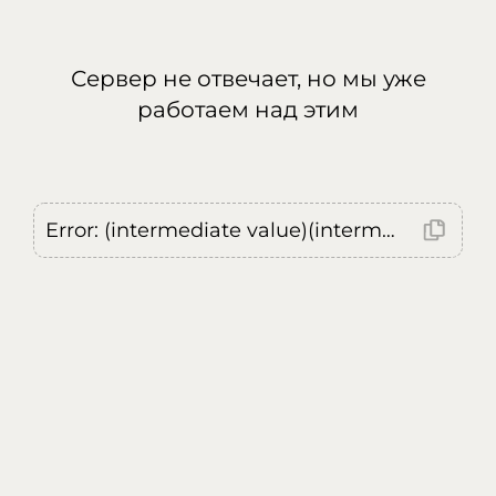
Сервер не отвечает, но мы уже
работаем над этим
Error: (intermediate value)(intermediate value)(intermediate value).replaceAll is not a function