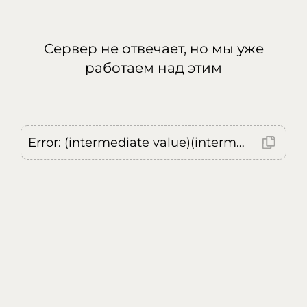
Сервер не отвечает, но мы уже
работаем над этим
Error: (intermediate value)(intermediate value)(intermediate value).replaceAll is not a function