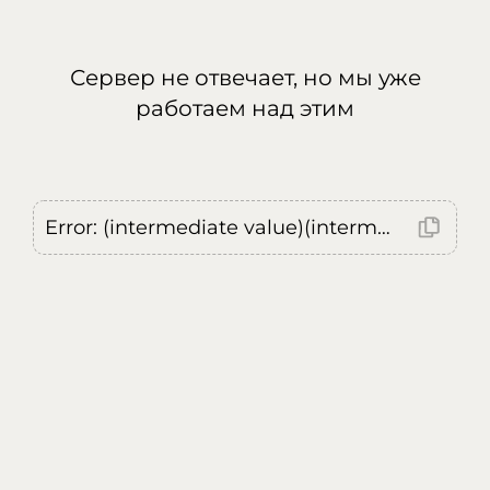
Сервер не отвечает, но мы уже
работаем над этим
Error: (intermediate value)(intermediate value)(intermediate value).replaceAll is not a function