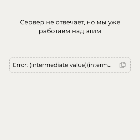
Сервер не отвечает, но мы уже
работаем над этим
Error: (intermediate value)(intermediate value)(intermediate value).replaceAll is not a function