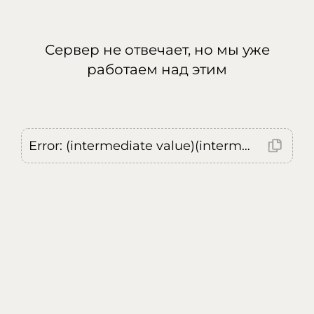
Сервер не отвечает, но мы уже
работаем над этим
Error: (intermediate value)(intermediate value)(intermediate value).replaceAll is not a function