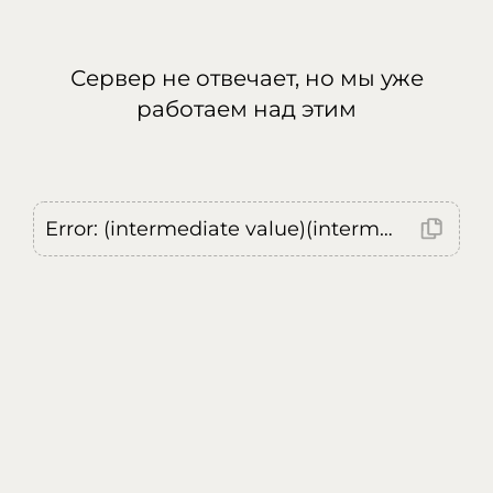
Сервер не отвечает, но мы уже
работаем над этим
Error: (intermediate value)(intermediate value)(intermediate value).replaceAll is not a function