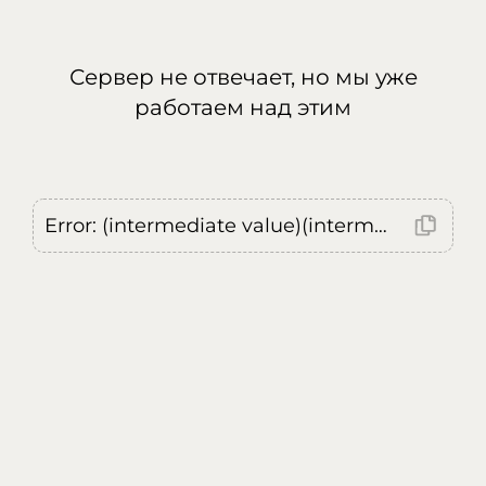
Сервер не отвечает, но мы уже
работаем над этим
Error: (intermediate value)(intermediate value)(intermediate value).replaceAll is not a function